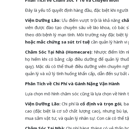
Phân Tích về Chăm Sóc Y Tế và Chuyên Môn
Đây là yếu tố quyết định hàng đầu, đặc biệt khi người
Viện Dưỡng Lão:
Ưu điểm vượt trội là khả năng
chă
viên được đào tạo chuyên sâu về lão khoa, có bác sĩ
theo dõi bệnh lý mạn tính. Môi trường này đặc biệt l
hoặc mắc chứng sa sút trí tuệ
cần quản lý hành vi
Chăm Sóc Tại Nhà (Homecare):
Nhược điểm lớn n
họ hiếm khi có bằng cấp điều dưỡng để quản lý thuố
quỵ). Mặc dù có thể thuê điều dưỡng viên chuyên nghiệ
quản lý và xử lý tình huống khẩn cấp, dẫn đến sự bất 
Phân Tích về Chi Phí và Gánh Nặng Vận Hành
Lựa chọn mô hình chăm sóc cũng là lựa chọn về hình t
Viện Dưỡng Lão:
Chi phí là
cố định và trọn gói
, b
cao (đặc biệt là cơ sở chất lượng cao), nhưng bù lại
mua sắm vật tư, và quản lý nhân sự. Con cái có thể tậ
Chăm Sóc Tại Nhà:
Chi phí hàng tháng có vẻ thấp hơn