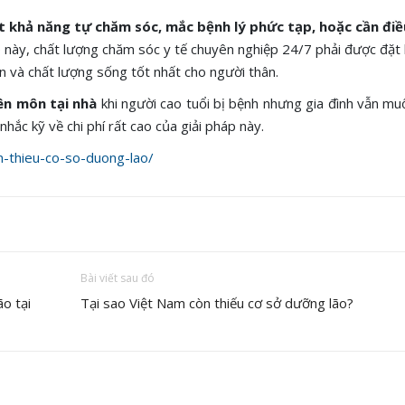
 khả năng tự chăm sóc, mắc bệnh lý phức tạp, hoặc cần điều
 này, chất lượng chăm sóc y tế chuyên nghiệp 24/7 phải được đặt 
 và chất lượng sống tốt nhất cho người thân.
ên môn tại nhà
khi người cao tuổi bị bệnh nhưng gia đình vẫn mu
hắc kỹ về chi phí rất cao của giải pháp này.
n-thieu-co-so-duong-lao/
Bài viết sau đó
o tại
Tại sao Việt Nam còn thiếu cơ sở dưỡng lão?