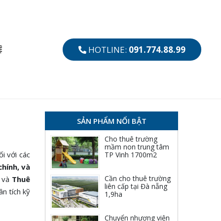
HOTLINE:
091.774.88.99
Ệ
SẢN PHẨM NỔI BẬT
Cho thuê trường
mầm non trung tâm
i với các
TP Vinh 1700m2
chính, và
Cần cho thuê trường
và
Thuê
liên cấp tại Đà nẵng
ân tích kỹ
1,9ha
Chuyển nhượng viện