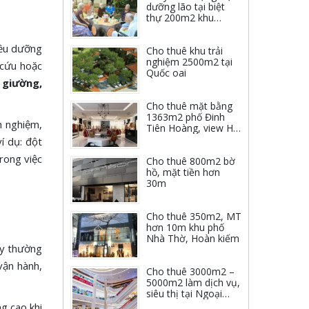
dưỡng lão tại biệt
thự 200m2 khu
Hoàng Mai
iều dưỡng
Cho thuê khu trải
nghiệm 2500m2 tại
 cứu hoặc
Quốc oai
 giường,
Cho thuê mặt bằng
1363m2 phố Đinh
h nghiệm,
Tiên Hoàng, view Hồ
Gươm
í dụ: đột
trong việc
Cho thuê 800m2 bờ
hồ, mặt tiền hơn
30m
Cho thuê 350m2, MT
hơn 10m khu phố
Nhà Thờ, Hoàn kiếm
ày thường
vận hành,
Cho thuê 3000m2 –
5000m2 làm dịch vụ,
siêu thị tại Ngoại
giao đoàn
ng cao khi