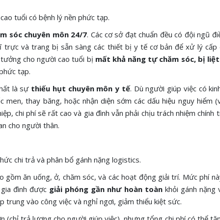
 cao tuổi có bệnh lý nền phức tạp.
m sóc chuyên môn 24/7
. Các cơ sở đạt chuẩn đều có đội ngũ đ
 trực và trang bị sẵn sàng các thiết bị y tế cơ bản để xử lý cấp
ý tưởng cho người cao tuổi bị
mất khả năng tự chăm sóc, bị liệt
 phức tạp.
hất là sự
thiếu hụt chuyên môn y tế
. Dù người giúp việc có kin
c men, thay băng, hoặc nhận diện sớm các dấu hiệu nguy hiểm (v
p, chi phí sẽ rất cao và gia đình vẫn phải chịu trách nhiệm chính 
an cho người thân.
hức chi trả và phân bổ gánh nặng logistics.
ao gồm ăn uống, ở, chăm sóc, và các hoạt động giải trí. Mức phí n
, gia đình được
giải phóng gần như hoàn toàn
khỏi gánh nặng 
p trung vào công việc và nghỉ ngơi, giảm thiểu kiệt sức.
 (chỉ trả lương cho người giúp việc), nhưng tổng chi phí có thể tă