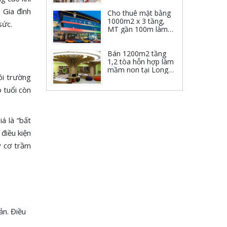
 Gia đình
Cho thuê mặt bằng
1000m2 x 3 tầng,
sức.
MT gần 100m làm
showroom đường 32
Bán 1200m2 tầng
1,2 tòa hỗn hợp làm
mầm non tại Long
ôi trường
biên
 tuổi còn
á là “bất
 điều kiện
y cơ trầm
ản. Điều