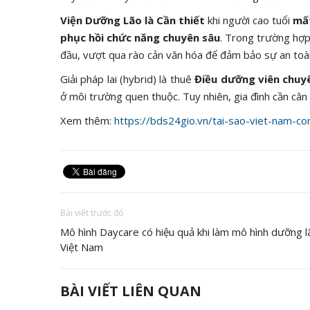
Viện Dưỡng Lão là Cần thiết
khi người cao tuổi
mất
phục hồi chức năng chuyên sâu
. Trong trường hợp
đầu, vượt qua rào cản văn hóa để đảm bảo sự an toàn
Giải pháp lai (hybrid) là thuê
Điều dưỡng viên chuy
ở môi trường quen thuộc. Tuy nhiên, gia đình cần cân n
Xem thêm:
https://bds24gio.vn/tai-sao-viet-nam-co
Bài viết trước đó
Mô hình Daycare có hiệu quả khi làm mô hình dưỡng lã
Việt Nam
BÀI VIẾT LIÊN QUAN