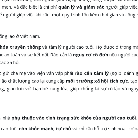
 men, và đặc biệt là chi phí
quản lý và giám sát
người giúp việc.
ế người giúp việc khi cần, một quy trình tốn kém thời gian và công 
ưỡng lão ở Việt Nam.
 hóa truyền thống
và tâm lý người cao tuổi. Họ được ở trong m
ác an toàn và sự kết nối. Rào cản là
nguy cơ cô đơn
nếu người cao
ác xã hội.
 gửi cha mẹ vào viện vẫn vấp phải
rào cản tâm lý
(sợ bị đánh gi
 lão chất lượng cao lại cung cấp
môi trường xã hội tích cực
, tạo
, giao lưu với bạn bè cùng lứa, giúp chống lại sự cô lập và ngu
ại nhà
phụ thuộc vào tình trạng sức khỏe của người cao tuổi
.
 cao tuổi
còn khỏe mạnh, tự chủ
và chỉ cần hỗ trợ sinh hoạt cơ b