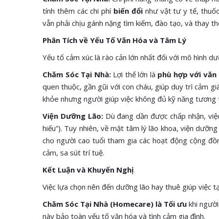
tính thêm các chi phí
biến đổi
như vật tư y tế, thuốc
vẫn phải chịu gánh nặng tìm kiếm, đào tạo, và thay th
Phân Tích về Yếu Tố Văn Hóa và Tâm Lý
Yếu tố cảm xúc là rào cản lớn nhất đối với mô hình d
Chăm Sóc Tại Nhà:
Lợi thế lớn là
phù hợp với văn
quen thuộc, gần gũi với con cháu, giúp duy trì cảm gi
khỏe nhưng người giúp việc không đủ kỹ năng tương t
Viện Dưỡng Lão:
Dù đang dần được chấp nhận, việc
hiếu”). Tuy nhiên, về mặt tâm lý lão khoa, viện dưỡng
cho người cao tuổi tham gia các hoạt động cộng đồng
cảm, sa sút trí tuệ.
Kết Luận và Khuyến Nghị
Việc lựa chọn nên đến dưỡng lão hay thuê giúp việc t
Chăm Sóc Tại Nhà (Homecare) là Tối ưu
khi người
này bảo toàn yếu tố văn hóa và tình cảm gia đình.