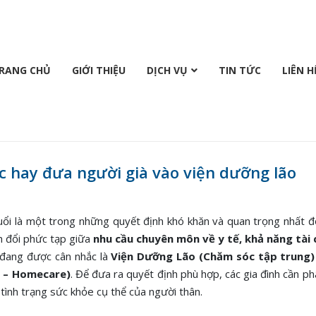
RANG CHỦ
GIỚI THIỆU
DỊCH VỤ
TIN TỨC
LIÊN H
 hay đưa người già vào viện dưỡng lão
ổi là một trong những quyết định khó khăn và quan trọng nhất đố
nh đổi phức tạp giữa
nhu cầu chuyên môn về y tế, khả năng tài 
h đang được cân nhắc là
Viện Dưỡng Lão (Chăm sóc tập trung)
à – Homecare)
. Để đưa ra quyết định phù hợp, các gia đình cần ph
tình trạng sức khỏe cụ thể của người thân.