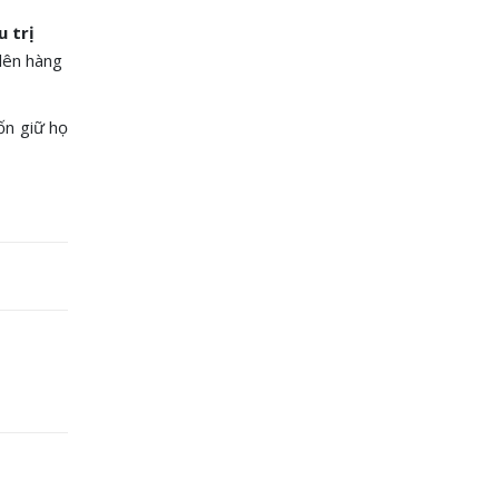
 trị
lên hàng
ốn giữ họ